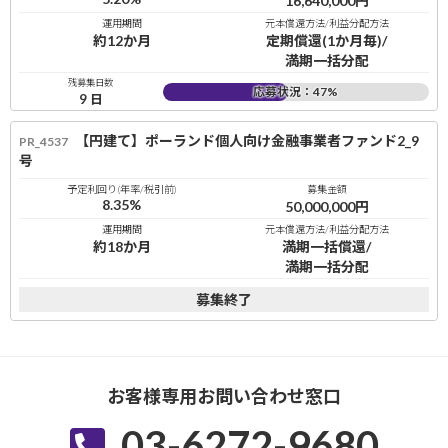
16,640,000
円
運用期間
元本償還方法/利益分配方法
約12か月
定期償還(1か月毎)/
満期一括分配
残募集日数
応募状況：
47
%
9
日
【円建て】ポーランド個人向け金融事業者ファンド2_9
PR_4537
号
予定利回り(年率/税引前)
募集金額
8.35
%
50,000,000
円
運用期間
元本償還方法/利益分配方法
約18か月
満期一括償還/
満期一括分配
募集終了
お客様専用お問い合わせ窓口
03-6272-9680