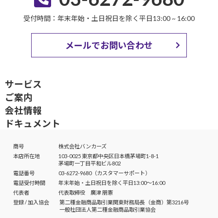
受付時間：年末年始・土日祝日を除く平日13:00 ~ 16:00
メールでお問い合わせ
サービス
ご案内
会社情報
ドキュメント
商号
株式会社バンカーズ
本店所在地
103-0025 東京都中央区日本橋茅場町1-8-1
茅場町一丁目平和ビル802
電話番号
03-6272-9680（カスタマーサポート）
電話受付時間
年末年始・土日祝日を除く平日13:00～16:00
代表者
代表取締役 廣津 朋憲
登録 / 加入協会
第二種金融商品取引業
関東財務局長（金商）第3216号
一般社団法人
第二種金融商品取引業協会