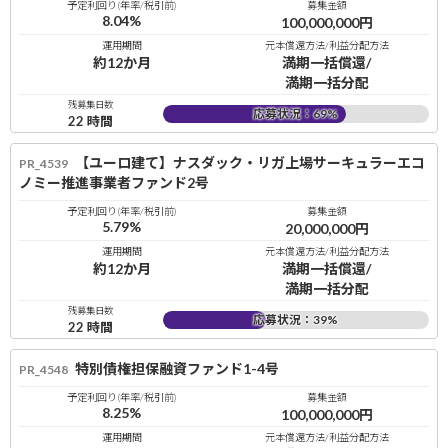
予定利回り(年率/税引前)
募集金額
8.04
%
100,000,000
円
運用期間
元本償還方法/利益分配方法
約12か月
満期一括償還/
満期一括分配
残募集日数
応募状況：
69
%
22
時間
【ユーロ建て】ナスダック・リガ上場サーキュラーエコ
PR_4539
ノミー推進事業者ファンド2号
予定利回り(年率/税引前)
募集金額
5.79
%
20,000,000
円
運用期間
元本償還方法/利益分配方法
約12か月
満期一括償還/
満期一括分配
残募集日数
応募状況：
39
%
22
時間
特別債権担保融資ファンド1-4号
PR_4548
予定利回り(年率/税引前)
募集金額
8.25
%
100,000,000
円
運用期間
元本償還方法/利益分配方法