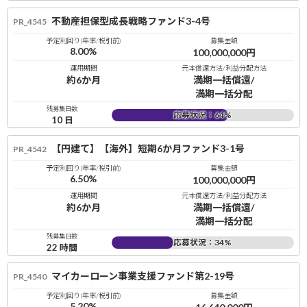
不動産担保型成長戦略ファンド3-4号
PR_4545
予定利回り(年率/税引前)
募集金額
8.00
%
100,000,000
円
運用期間
元本償還方法/利益分配方法
約6か月
満期一括償還/
満期一括分配
残募集日数
応募状況：
64
%
10
日
【円建て】【海外】短期6か月ファンド3-1号
PR_4542
予定利回り(年率/税引前)
募集金額
6.50
%
100,000,000
円
運用期間
元本償還方法/利益分配方法
約6か月
満期一括償還/
満期一括分配
残募集日数
応募状況：
34
%
22
時間
マイカーローン事業支援ファンド第2-19号
PR_4540
予定利回り(年率/税引前)
募集金額
5.20
%