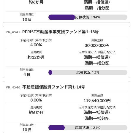
約6か月
満期一括償還/
満期一括分配
残募集日数
応募状況：
34
%
10
日
RERISE不動産事業支援ファンド第1-18号
PR_4547
予定利回り(年率/税引前)
募集金額
4.00
%
30,000,000
円
運用期間
元本償還方法/利益分配方法
約12か月
満期一括償還/
満期一括分配
残募集日数
応募状況：
5
%
4
日
不動産担保融資ファンド第1-14号
PR_4546
予定利回り(年率/税引前)
募集金額
8.00
%
119,640,000
円
運用期間
元本償還方法/利益分配方法
約6か月
満期一括償還/
満期一括分配
残募集日数
応募状況：
21
%
10
日