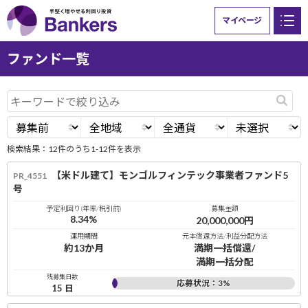
マイページ
ファンド一覧
検索結果：
12
件のうち
1
-
12
件を表示
【米ドル建て】モンゴルフィンテック事業者ファンド5
PR_4551
号
予定利回り(年率/税引前)
募集金額
8.34
%
20,000,000
円
運用期間
元本償還方法/利益分配方法
約13か月
満期一括償還/
満期一括分配
残募集日数
応募状況：
3
%
15
日