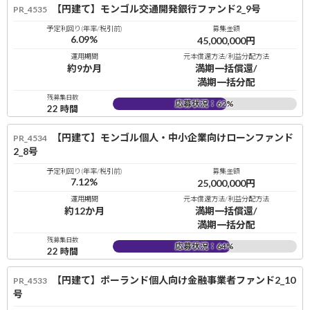
【円建て】モンゴル交通開発銀行ファンド2_9号
PR_4535
予定利回り(年率/税引前)
募集金額
6.09
%
45,000,000
円
運用期間
元本償還方法/利益分配方法
約9か月
満期一括償還/
満期一括分配
残募集日数
応募状況：
62
%
22
時間
【円建て】モンゴル個人・中小企業向けローンファンド
PR_4534
2_8号
予定利回り(年率/税引前)
募集金額
7.12
%
25,000,000
円
運用期間
元本償還方法/利益分配方法
約12か月
満期一括償還/
満期一括分配
残募集日数
応募状況：
64
%
22
時間
【円建て】ポーランド個人向け金融事業者ファンド2_10
PR_4533
号