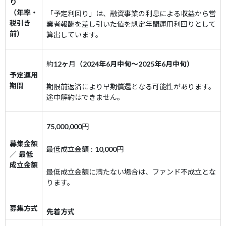
り
（年率・
「予定利回り」は、融資事業の利息による収益から営
税引き
業者報酬を差し引いた値を想定年間運用利回りとして
前）
算出しています。
約
12ヶ
月
（2024年6月中旬～2025年6月中旬）
予定運用
期間
期限前返済により早期償還となる可能性があります。
途中解約はできません。
75,000,000
円
募集金額
最低成立金額 :
10,000
円
／ 最低
成立金額
最低成立金額に満たない場合は、ファンド不成立とな
ります。
募集方式
先着方式