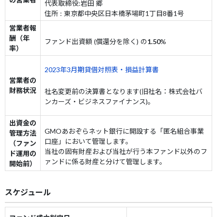
代表取締役:岩田 郷
住所 : 東京都中央区日本橋茅場町1丁目8番1号
営業者報
酬（年
ファンド出資額 (償還分を除く) の
1.50
%
率）
2023年3月期貸借対照表・損益計算書
営業者の
財務状況
社名変更前の決算書となります(旧社名：株式会社バ
ンカーズ・ビジネスファイナンス)。
出資金の
GMOあおぞらネット銀行に開設する「匿名組合事業
管理方法
口座」において管理します。
（ファン
当社の固有財産および当社が行う本ファンド以外のフ
ド運用の
ァンドに係る財産と分けて管理します。
開始前）
スケジュール