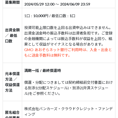
募集期間
2024/05/29 12:00
～
2024/06/09 23:59
1口 :
10,000
円
/ 最低口数 :
1
口
投資可能上限口数を上回る出資申込みはできません。
出資金額
出資金送金時の振込手数料は出資者負担です。ご登録
／ 最低
の金融機関によっては振込手数料が収益を上回り、結
口数
果として収益がマイナスとなる場合があります。
GMO あおぞらネット銀行ご利用時は、入金・出金と
もに送金手数料は無料です。
満期一括 / 最終償還時
元本償還
方法 ／
償還・分配につきましては契約締結前交付書面におけ
収益償還
る別添1(分配スケジュール)・別添2(弁済スケジュー
方法
ル)をご参照ください。
株式会社バンカーズ・クラウドクレジット・ファンデ
匿名組合
ィング
の営業者