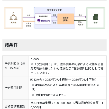
諸条件
5.00%
予定利回り（年
※「予定利回り」は、融資事業の利息による収益から営
率・税引前）
業者報酬を差し引いた値を想定年間運用利回りとして算
出しています。
約12か月 ( 2025年07月 初旬 ～ 2026年06月 下旬 )
※ 期限前返済により早期償還となる可能性がありま
予定運用期間
す。
※ 途中解約はできません。
当初目標募集額：100,000,000円 /当初最低成立金額：1
当初目標募集額
0,000円