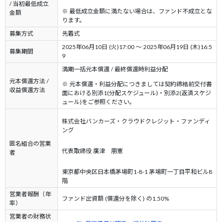
/ 当初最低成立
※ 最低成立金額に満たない場合は、ファンド不成立とな
金額
ります。
募集方式
先着式
2025年06月10日 (火)17:00 ～ 2025年06月19日 (木)16:5
募集期間
9
満期一括元本償還 / 最終償還時利益分配
元本償還方法 /
※ 元本償還・利益分配につきましては契約締結前交付書
収益償還方法
面における別添1(分配スケジュール)・別添2(返済スケジ
ュール)をご参照ください。
株式会社バンカーズ・クラウドクレジット・ファンディ
ング
匿名組合の営業
代表取締役 廣津 朋憲
者
東京都中央区日本橋茅場町1-8-1 茅場町一丁目平和ビル8
階
営業者報酬（年
ファンド出資額 (償還分を除く) の1.50%
率）
営業者の財務状