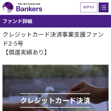
ログイン
ファンド詳細
Bankersとは
ファンド一覧
クレジットカード決済事業支援ファン
ご利用ガイド
ニュース
ド2-5号
【償還実績あり】
お問い合わせ