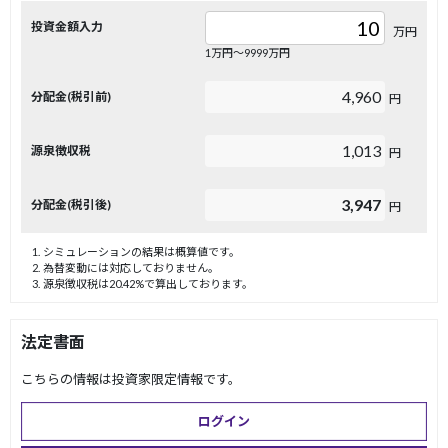
投資金額入力
万円
1万円〜9999万円
4,960
分配金(税引前)
円
1,013
源泉徴収税
円
3,947
分配金(税引後)
円
シミュレーションの結果は概算値です。
為替変動には対応しておりません。
源泉徴収税は20.42%で算出しております。
法定書面
こちらの情報は投資家限定情報です。
ログイン