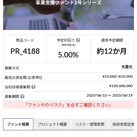
商品コード
予定利回り
運用予定期間
（年率/税引前）
PR_4188
約12か月
5.00%
先着式
募集方式
¥10,000 /¥10,000
最低出資金額/出資単位
¥100,000,000
当初目標募集額
2025/06/10 〜 2025/06/19
募集期間
「ファンドのリスク」を必ずご確認ください。
ファンド概要
プロジェクト概要
リスク・管理態勢
投資家限定情