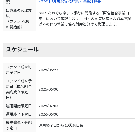
2024年3月期貸借対照表・損益計算書
況
出資金の管理方
GMOあおぞらネット銀行に開設する「匿名組合事業口
法
座」において管理します。 当社の固有財産および本営業
（ファンド運用
以外の他の営業に係る財産と分けて管理します。
の開始前）
スケジュール
ファンド成立判
2025/06/27
定予定日
ファンド成立予
定日（匿名組合
2025/06/30
契約成立予定
日）
運用開始予定日
2025/07/03
運用終了予定日
2026/06/30
最終償還・分配
運用終了日から10営業日後
予定日