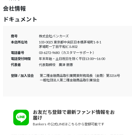
会社情報
ドキュメント
商号
株式会社バンカーズ
本店所在地
103-0025 東京都中央区日本橋茅場町1-8-1
茅場町一丁目平和ビル802
電話番号
03-6272-9680（カスタマーサポート）
電話受付時間
年末年始・土日祝日を除く平日13:00～16:00
代表者
代表取締役 廣津 朋憲
登録 / 加入協会
第二種金融商品取引業
関東財務局長（金商）第3216号
一般社団法人
第二種金融商品取引業協会
お友だち登録で最新ファンド情報をお
届け
Bankers の公式LINEはこちらから登録可能です