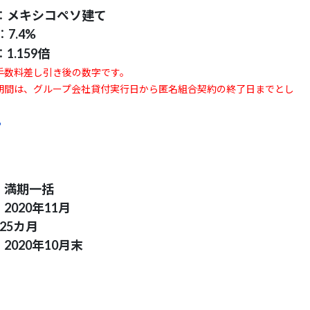
：
メキシコペソ建て
：
7.4%
：
1.159倍
用手数料差し引き後の数字です。
計算期間は、グループ会社貸付実行日から匿名組合契約の終了日までとし
ら
：
満期一括
：
2020年11月
25カ月
：
2020年10月末