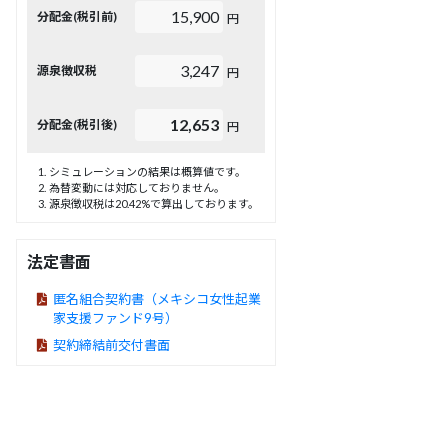
15,900
分配金(税引前)
円
3,247
源泉徴収税
円
12,653
分配金(税引後)
円
シミュレーションの結果は概算値です。
為替変動には対応しておりません。
源泉徴収税は20.42%で算出しております。
法定書面
匿名組合契約書（メキシコ女性起業
家支援ファンド9号）
契約締結前交付書面