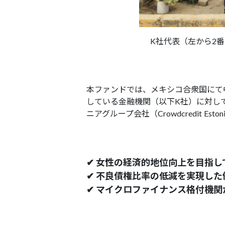
K社代表（左から2
本ファンドでは、メキシコ合衆国にて
している金融機関（以下K社）に対し
ニアグループ会社（Crowdcredit E
✔ 女性の経済的地位向上を目指
✔ 不良債権比率の低減を実現し
✔ マイクロファイナンス格付機