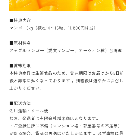
■特典内容
マンゴー5kg（概ね14〜16粒、11,800円相当）
■原材料名
アップルマンゴー（愛文マンゴー、アーウィン種）台湾産
■賞味期限
本特典商品は生鮮食品のため、賞味期限はお届けから5日前
後と非常に短くなっております 。到着後は速やかにお召し
上がりください。
■配送方法
佐川運輸・クール便
なお、発送者は有限会社増米商店となります。
・ご登録住所に不備（マンション名・部屋番号の不足等）
がある場合、賞品の再送はいたしかねます 。必ず事前に最