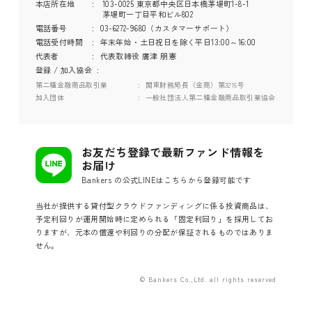
本店所在地
103-0025 東京都中央区日本橋茅場町1-8-1
茅場町一丁目平和ビル802
電話番号
03-6272-9680（カスタマーサポート）
電話受付時間
年末年始・土日祝日を除く平日13:00～16:00
代表者
代表取締役 廣津 朋憲
登録 / 加入協会
第二種金融商品取引業
関東財務局長（金商）第3216号
加入団体
一般社団法人第二種金融商品取引業協会
お友だち登録で最新ファンド情報を
お届け
Bankers の公式LINEはこちらから登録可能です
当社が提供する貸付型クラウドファンディングに係る投資商品は、
予定利回りが運用開始時に定められる「固定利回り」を採用してお
りますが、元本の償還や利回りの分配が保証されるものではありま
せん。
© Bankers Co.,Ltd. all rights reserved