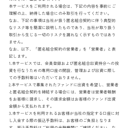
本サービスをご利用される場合は、下記の内容を事前にご
理解の上、納得した場合にのみ取引を行ってください。
なお、下記の事項は当社が扱う匿名組合契約に伴う典型的
なリスク等を簡潔に説明したものであり、当社が取り扱う
取引から生じる一切のリスクを漏れなく示すものではあり
ません。
なお、以下、「匿名組合契約の営業者」を「営業者」と表
記します。
1.本サービスでは、会員登録および匿名組合出資持分への投
資を行なうための専用口座の開設、管理および出資に際し
ての手数料等はいただいておりません。
2.本サービスで募集されたファンドに出資を希望し、営業者
と匿名組合契約を締結する場合には、営業者は営業者報酬
をお客様に請求し、その請求金額はお客様のファンド出資
金額から支払われます。
3.本サービスを利用されるお客様が当社の指定する口座に対
し入金する際の振込手数料は、お客様のご負担となりま
す。振込手数料はご利用の金融機関にご確認ください。な