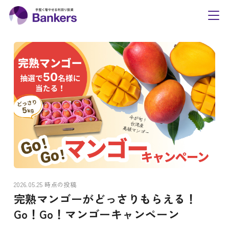
内
Bankers(バンカーズ
容
toggl
navig
を
ス
キ
ッ
プ
2026.05.25 時点の投稿
完熟マンゴーがどっさりもらえる！
Go！Go！マンゴーキャンペーン