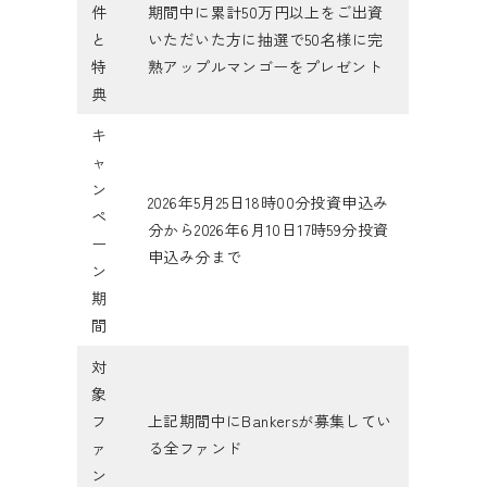
件
期間中に累計50万円以上をご出資
と
いただいた方に抽選で50名様に完
特
熟アップルマンゴーをプレゼント
典
キ
ャ
ン
2026年5月25日18時00分投資申込み
ペ
分から2026年6月10日17時59分投資
ー
申込み分まで
ン
期
間
対
象
フ
上記期間中にBankersが募集してい
ァ
る全ファンド
ン