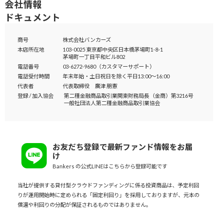
会社情報
ドキュメント
商号
株式会社バンカーズ
本店所在地
103-0025 東京都中央区日本橋茅場町1-8-1
茅場町一丁目平和ビル802
電話番号
03-6272-9680（カスタマーサポート）
電話受付時間
年末年始・土日祝日を除く平日13:00～16:00
代表者
代表取締役 廣津 朋憲
登録 / 加入協会
第二種金融商品取引業
関東財務局長（金商）第3216号
一般社団法人
第二種金融商品取引業協会
お友だち登録で最新ファンド情報をお届
け
Bankers の公式LINEはこちらから登録可能です
当社が提供する貸付型クラウドファンディングに係る投資商品は、予定利回
りが運用開始時に定められる「固定利回り」を採用しておりますが、元本の
償還や利回りの分配が保証されるものではありません。