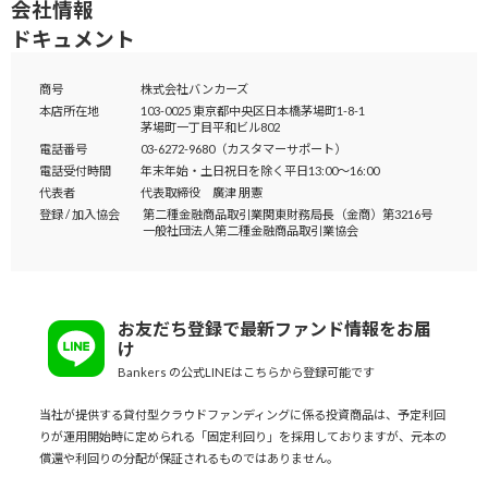
会社情報
ドキュメント
商号
株式会社バンカーズ
本店所在地
103-0025 東京都中央区日本橋茅場町1-8-1
茅場町一丁目平和ビル802
電話番号
03-6272-9680（カスタマーサポート）
電話受付時間
年末年始・土日祝日を除く平日13:00～16:00
代表者
代表取締役 廣津 朋憲
登録 / 加入協会
第二種金融商品取引業
関東財務局長（金商）第3216号
一般社団法人
第二種金融商品取引業協会
お友だち登録で最新ファンド情報をお届
け
Bankers の公式LINEはこちらから登録可能です
当社が提供する貸付型クラウドファンディングに係る投資商品は、予定利回
りが運用開始時に定められる「固定利回り」を採用しておりますが、元本の
償還や利回りの分配が保証されるものではありません。