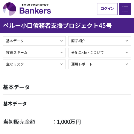
ログイン
ペルー小口債務者支援プロジェクト45号
Bankersとは
ファンド一覧
基本データ
商品紹介
ご利用ガイド
ニュース
投資スキーム
分配金<br>について
お問い合わせ
主なリスク
運用レポート
基本データ
基本データ
当初販売金額 ：
1,000万円