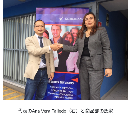
代表のAna Vera Talledo（右）と商品部の氏家