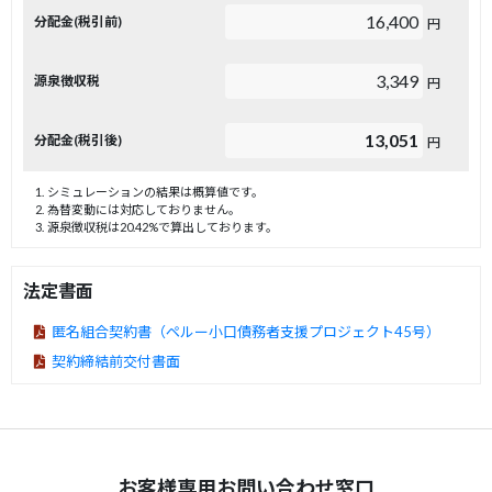
16,400
分配金(税引前)
円
3,349
源泉徴収税
円
13,051
分配金(税引後)
円
シミュレーションの結果は概算値です。
為替変動には対応しておりません。
源泉徴収税は20.42%で算出しております。
法定書面
匿名組合契約書（ペルー小口債務者支援プロジェクト45号）
契約締結前交付書面
お客様専用お問い合わせ窓口