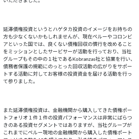
いただきました。
延滞債権投資というとハゲタカ投資のイメージをお持ちの
方も少なくないかもしれませんが、現在ペルーやコロンビ
アといった国では、良くない債権回収の慣行を改めること
をミッションとしたサービサーが活動を行っており、当社
グループもその中の１社であるKobranzas社と協業を行い、
債務者保護の規範にのっとった回収活動の広がりをサポー
トする活動に対してお客様の投資資金を届ける活動を行っ
て参りました。
また延滞債権投資は、金融機関から購入してきた債権ポー
トフォリオ１件１件の投資パフォーマンスは非常にばらつ
きのある投資セグメントではありますが、当社グループが
これまでにペルー現地の金融機関から購入した債権ポート