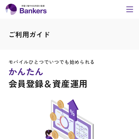
内
Bankers(バンカーズ
容
toggl
navig
を
ス
ご利用ガイド
キ
ッ
プ
モバイルひとつでいつでも始められる
かんたん
会員登録＆資産運用