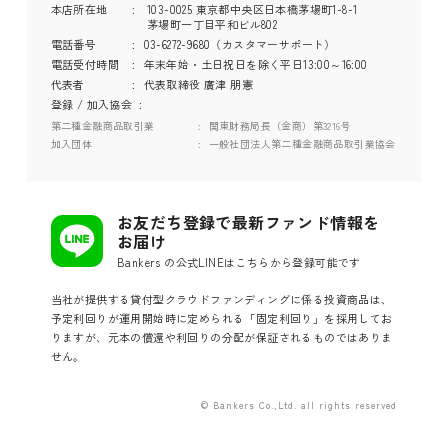
本店所在地
103-0025 東京都中央区日本橋茅場町1-8-1
茅場町一丁目平和ビル802
電話番号
03-6272-9680（カスタマーサポート）
電話受付時間
年末年始・土日祝日を除く平日13:00～16:00
代表者
代表取締役 廣津 朋憲
登録 / 加入協会
第二種金融商品取引業
関東財務局長（金商）第3216号
加入団体
一般社団法人第二種金融商品取引業協会
お友だち登録で最新ファンド情報を
お届け
Bankers の公式LINEはこちらから登録可能です
当社が提供する貸付型クラウドファンディングに係る投資商品は、
予定利回りが運用開始時に定められる「固定利回り」を採用してお
りますが、元本の償還や利回りの分配が保証されるものではありま
せん。
© Bankers Co.,Ltd. all rights reserved