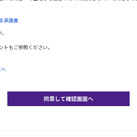
る承諾書
い。
ントもご参照ください。
まへ