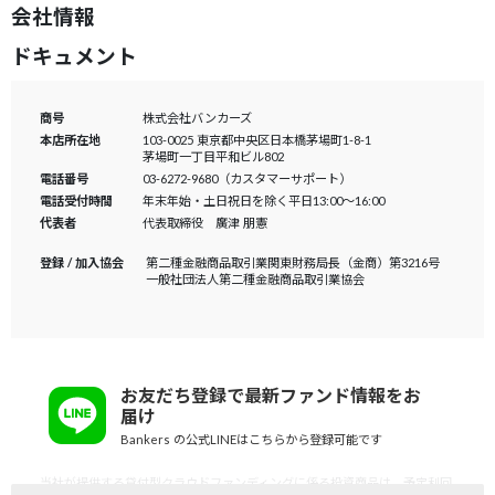
会社情報
ドキュメント
商号
株式会社バンカーズ
本店所在地
103-0025 東京都中央区日本橋茅場町1-8-1
茅場町一丁目平和ビル802
電話番号
03-6272-9680（カスタマーサポート）
電話受付時間
年末年始・土日祝日を除く平日13:00～16:00
代表者
代表取締役 廣津 朋憲
登録 / 加入協会
第二種金融商品取引業
関東財務局長（金商）第3216号
一般社団法人
第二種金融商品取引業協会
お友だち登録で最新ファンド情報をお
届け
Bankers の公式LINEはこちらから登録可能です
当社が提供する貸付型クラウドファンディングに係る投資商品は、予定利回