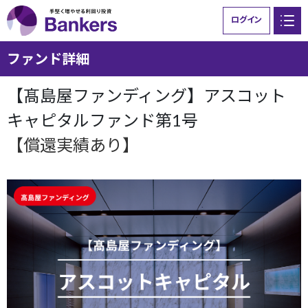
ログイン
ファンド詳細
Bankersとは
ファンド一覧
【髙島屋ファンディング】アスコット
ご利用ガイド
ニュース
キャピタルファンド第1号
【償還実績あり】
お問い合わせ