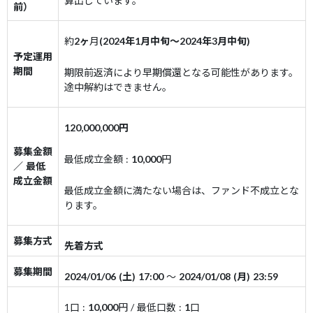
算出しています。
前）
約
2ヶ
月
(2024年1月中旬～2024年3月中旬)
予定運用
期間
期限前返済により早期償還となる可能性があります。
途中解約はできません。
120,000,000円
募集金額
最低成立金額 :
10,000
円
／ 最低
成立金額
最低成立金額に満たない場合は、ファンド不成立とな
ります。
募集方式
先着方式
募集期間
2024/01/06 (土) 17:00
～
2024/01/08 (月) 23:59
1口 :
10,000
円
/ 最低口数 :
1
口