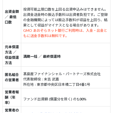
投資可能上限口数を上回る出資申込みはできません。
出資金額
出資金送金時の振込手数料は出資者負担です。ご登録
／ 最低
の金融機関によっては振込手数料が収益を上回り、結
口数
果として収益がマイナスとなる場合があります。
GMO あおぞらネット銀行ご利用時は、入金・出金と
もに送金手数料は無料です。
元本償還
方法 ／
満期一括
／
最終償還時
収益償還
方法
髙島屋ファイナンシャル・パートナーズ株式会社
匿名組合
代表取締役 : 末吉 武嘉
の営業者
所在地 : 東京都中央区日本橋二丁目4番1号
営業者報
酬（年
ファンド出資額 (償還分を除く) の
1.00
%
率）
営業者の