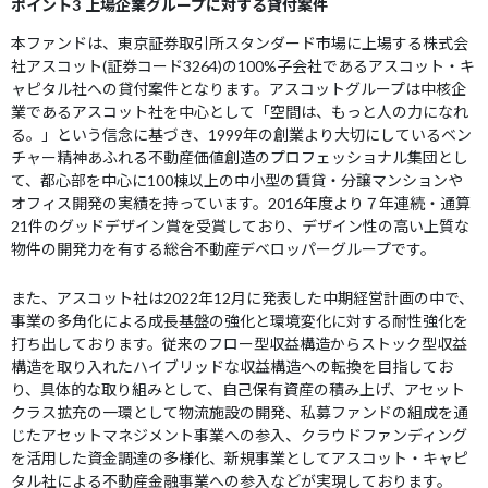
ポイント3 上場企業グループに対する貸付案件
本ファンドは、東京証券取引所スタンダード市場に上場する株式会
社アスコット(証券コード3264)の100%子会社であるアスコット・キ
ャピタル社への貸付案件となります。アスコットグループは中核企
業であるアスコット社を中心として「空間は、もっと人の力になれ
る。」という信念に基づき、1999年の創業より大切にしているベン
チャー精神あふれる不動産価値創造のプロフェッショナル集団とし
て、都心部を中心に100棟以上の中小型の賃貸・分譲マンションや
オフィス開発の実績を持っています。2016年度より７年連続・通算
21件のグッドデザイン賞を受賞しており、デザイン性の高い上質な
物件の開発力を有する総合不動産デベロッパーグループです。
また、アスコット社は2022年12月に発表した中期経営計画の中で、
事業の多角化による成長基盤の強化と環境変化に対する耐性強化を
打ち出しております。従来のフロー型収益構造からストック型収益
構造を取り入れたハイブリッドな収益構造への転換を目指してお
り、具体的な取り組みとして、自己保有資産の積み上げ、アセット
クラス拡充の一環として物流施設の開発、私募ファンドの組成を通
じたアセットマネジメント事業への参入、クラウドファンディング
を活用した資金調達の多様化、新規事業としてアスコット・キャピ
タル社による不動産金融事業への参入などが実現しております。