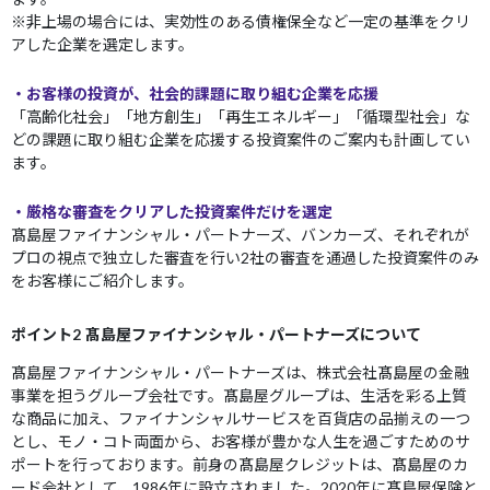
※非上場の場合には、実効性のある債権保全など一定の基準をクリ
アした企業を選定します。
・お客様の投資が、社会的課題に取り組む企業を応援
「高齢化社会」「地方創生」「再生エネルギー」「循環型社会」な
どの課題に取り組む企業を応援する投資案件のご案内も計画してい
ます。
・厳格な審査をクリアした投資案件だけを選定
髙島屋ファイナンシャル・パートナーズ、バンカーズ、それぞれが
プロの視点で独立した審査を行い2社の審査を通過した投資案件のみ
をお客様にご紹介します。
ポイント2 髙島屋ファイナンシャル・パートナーズについて
髙島屋ファイナンシャル・パートナーズは、株式会社髙島屋の金融
事業を担うグループ会社です。髙島屋グループは、生活を彩る上質
な商品に加え、ファイナンシャルサービスを百貨店の品揃えの一つ
とし、モノ・コト両面から、お客様が豊かな人生を過ごすためのサ
ポートを行っております。前身の髙島屋クレジットは、髙島屋のカ
ード会社として、1986年に設立されました。2020年に髙島屋保険と