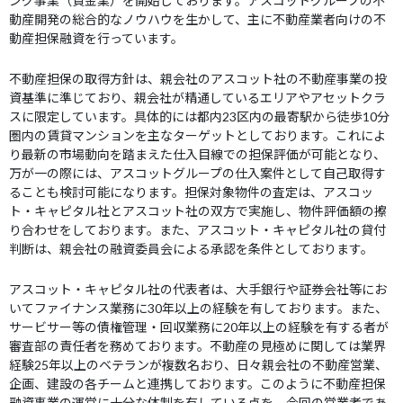
ング事業（貸金業）を開始しております。アスコットグループの不
動産開発の総合的なノウハウを生かして、主に不動産業者向けの不
動産担保融資を行っています。
不動産担保の取得方針は、親会社のアスコット社の不動産事業の投
資基準に準じており、親会社が精通しているエリアやアセットクラ
スに限定しています。具体的には都内23区内の最寄駅から徒歩10分
圏内の賃貸マンションを主なターゲットとしております。これによ
り最新の市場動向を踏まえた仕入目線での担保評価が可能となり、
万が一の際には、アスコットグループの仕入案件として自己取得す
ることも検討可能になります。担保対象物件の査定は、アスコッ
ト・キャピタル社とアスコット社の双方で実施し、物件評価額の擦
り合わせをしております。また、アスコット・キャピタル社の貸付
判断は、親会社の融資委員会による承認を条件としております。
アスコット・キャピタル社の代表者は、大手銀行や証券会社等にお
いてファイナンス業務に30年以上の経験を有しております。また、
サービサー等の債権管理・回収業務に20年以上の経験を有する者が
審査部の責任者を務めております。不動産の見極めに関しては業界
経験25年以上のベテランが複数名おり、日々親会社の不動産営業、
企画、建設の各チームと連携しております。このように不動産担保
融資事業の運営に十分な体制を有している点を、今回の営業者であ