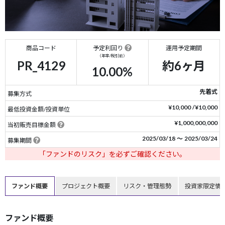
商品コード
予定利回り
運用予定期間
（年率/税引前）
PR_4129
約6ヶ月
10.00%
先着式
募集方式
¥10,000 /¥10,000
最低投資金額/投資単位
¥1,000,000,000
当初販売目標金額
2025/03/18 〜 2025/03/24
募集期間
「ファンドのリスク」を必ずご確認ください。
ファンド概要
プロジェクト概要
リスク・管理態勢
投資家限定情
ファンド概要