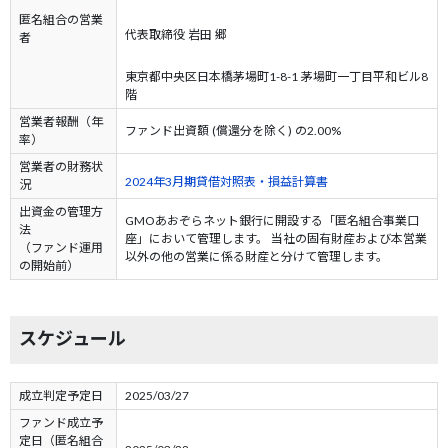
匿名組合の営業
代表取締役 岩田 郷
者
東京都中央区日本橋茅場町1-8-1 茅場町一丁目平和ビル8
階
営業者報酬（年
ファンド出資額 (償還分を除く) の2.00%
率）
営業者の財務状
2024年3月期貸借対照表・損益計算書
況
出資金の管理方
GMOあおぞらネット銀行に開設する「匿名組合事業口
法
座」において管理します。 当社の固有財産および本営業
（ファンド運用
以外の他の営業に係る財産と分けて管理します。
の開始前）
スケジュール
成立判定予定日
2025/03/27
ファンド成立予
定日（匿名組合