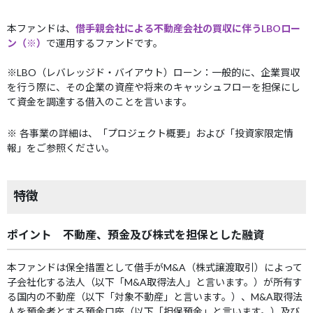
本ファンドは、
借手親会社による不動産会社の買収に伴うLBOロー
ン（※）
で運用するファンドです。
※LBO（レバレッジド・バイアウト）ローン：一般的に、企業買収
を行う際に、その企業の資産や将来のキャッシュフローを担保にし
て資金を調達する借入のことを言います。
※ 各事業の詳細は、「プロジェクト概要」および「投資家限定情
報」をご参照ください。
特徴
ポイント 不動産、預金及び株式を担保とした融資
本ファンドは保全措置として借手がM&A（株式譲渡取引）によって
子会社化する法人（以下「M&A取得法人」と言います。）が所有す
る国内の不動産（以下「対象不動産」と言います。）、M&A取得法
人を預金者とする預金口座（以下「担保預金」と言います。）及び