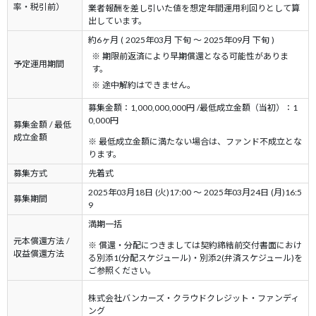
率・税引前）
業者報酬を差し引いた値を想定年間運用利回りとして算
出しています。
約6ヶ月 ( 2025年03月 下旬 ～ 2025年09月 下旬 )
※ 期限前返済により早期償還となる可能性がありま
予定運用期間
す。
※ 途中解約はできません。
募集金額：1,000,000,000円 /最低成立金額（当初）：1
0,000円
募集金額 / 最低
成立金額
※ 最低成立金額に満たない場合は、ファンド不成立とな
ります。
募集方式
先着式
2025年03月18日 (火)17:00 ～ 2025年03月24日 (月)16:5
募集期間
9
満期一括
元本償還方法 /
※ 償還・分配につきましては契約締結前交付書面におけ
収益償還方法
る別添1(分配スケジュール)・別添2(弁済スケジュール)を
ご参照ください。
株式会社バンカーズ・クラウドクレジット・ファンディ
ング