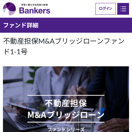
ログイン
ファンド詳細
Bankersとは
ファンド一覧
不動産担保M&Aブリッジローンファン
ご利用ガイド
ニュース
ド1-1号
お問い合わせ