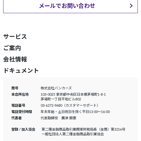
メールでお問い合わせ
サービス
ご案内
会社情報
ドキュメント
商号
株式会社バンカーズ
本店所在地
103-0025 東京都中央区日本橋茅場町1-8-1
茅場町一丁目平和ビル802
電話番号
03-6272-9680（カスタマーサポート）
電話受付時間
年末年始・土日祝日を除く平日13:00～16:00
代表者
代表取締役 廣津 朋憲
登録 / 加入協会
第二種金融商品取引業
関東財務局長（金商）第3216号
一般社団法人
第二種金融商品取引業協会