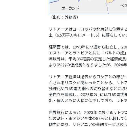
（出典：外務省）
リトアニアはヨーロッパの北東部に位置する
土（6.5万平方キロメートル）に暮らしてい
経済面では、1990年にソ連から独立し、20
エストニアとラトビアと共に「バルトの虎」と
年以外は、平均3%程度の安定した経済成長
より0%台の低成長となりましたが、2024
リトアニア経済は過去からロシアとの結び
右されるリスクが高かったことから、リト
多様化やEUの電力網への切り替えなどに取
全自立を達成し、2025年2月にはEUの
出・輸入ともに大幅に低下しており、リト
世界銀行によると、2023年におけるリトア
年の欧州・東アジア全体の85％と比較して
傾向があり、リトアニアの金融サービスの