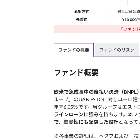
募集方式
最低出資金額
先着式
¥10,000/¥
「ファン
ファンドの
概要
ファンドの
リスク
ファンド概要
欧米で急成長中の後払い決済（BNP
ループ」のUAB ESTO
に対しユーロ建
年率6.05％です。当グループはエス
ラインローンに強み
を持ちます。本フ
で、堅実性にも配慮した設計
となって
※各事業の詳細は、本タブおよび「投