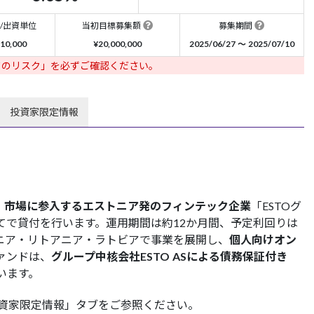
/出資単位
当初目標募集額
募集期間
10,000
¥20,000,000
2025/06/27 〜 2025/07/10
ドのリスク」を必ずご確認ください。
投資家限定情報
L）市場に参入するエストニア発のフィンテック企業
「ESTOグ
てで貸付を行います。運用期間は約12か月間、予定利回りは
トニア・リトアニア・ラトビアで事業を展開し、
個人向けオン
ァンドは、
グループ中核会社ESTO ASによる債務保証付き
います。
資家限定情報」タブをご参照ください。