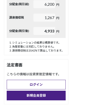
6,200
分配金(税引前)
円
1,267
源泉徴収税
円
4,933
分配金(税引後)
円
シミュレーションの結果は概算値です。
為替変動には対応しておりません。
源泉徴収税は20.42%で算出しております。
法定書面
こちらの情報は投資家限定情報です。
ログイン
新規会員登録