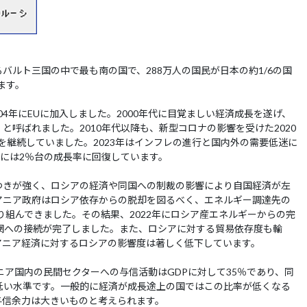
バルト三国の中で最も南の国で、288万人の国民が日本の約1/6の国
ます。
04年にEUに加入しました。2000年代に目覚ましい経済成長を遂げ、
呼ばれました。2010年代以降も、新型コロナの影響を受けた2020
を継続していました。2023年はインフレの進行と国内外の需要低迷に
年には2％台の成長率に回復しています。
つきが強く、ロシアの経済や同国への制裁の影響により自国経済が左
アニア政府はロシア依存からの脱却を図るべく、エネルギー調達先の
り組んできました。その結果、2022年にロシア産エネルギーからの完
電力網への接続が完了しました。また、ロシアに対する貿易依存度も輸
アニア経済に対するロシアの影響度は著しく低下しています。
ニア国内の民間セクターへの与信活動はGDPに対して35％であり、同
低い水準です。一般的に経済が成長途上の国ではこの比率が低くなる
与信余力は大きいものと考えられます。