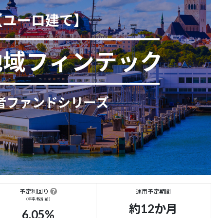
予定利回り
運用予定期間
（年率/税引前）
約12か月
6.05%