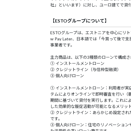
社」といいます）に対し、ユーロ建てで貸
【ESTOグループについて】
ESTOグループは、エストニアを中心にリトア
w Pay Later、日本語では「今買って
事業者です。
主力商品は、以下の3種類のローンで構成さ
① インストールメントローン
② クレジットライン（与信枠型融資）
③ 個人向けローン
① インストールメントローン：利用者が実
テムによりオンラインで即時審査を行い（書
期間に基づいて貸付を実行します。これに
した効果的な販促活動が可能となるメリッ
② クレジットライン：あらかじめ設定され
です。
③ 個人向けローン：住宅のリノベーション
た汎用性の高いローン商品です。