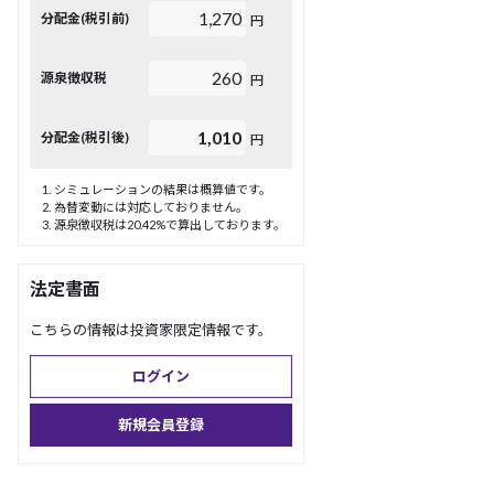
1,270
分配金(税引前)
円
260
源泉徴収税
円
1,010
分配金(税引後)
円
シミュレーションの結果は概算値です。
為替変動には対応しておりません。
源泉徴収税は20.42%で算出しております。
法定書面
こちらの情報は投資家限定情報です。
ログイン
新規会員登録