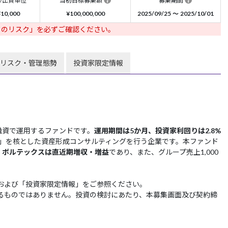
/出資単位
当初目標募集額
募集期間
¥10,000
¥100,000,000
2025/09/25 〜 2025/10/01
ドのリスク」を必ずご確認ください。
リスク・管理態勢
投資家限定情報
融資で運用するファンドです。
運用期間は5か月、投資家利回りは2.8%
」を核とした資産形成コンサルティングを行う企業です。本ファンド
、
ボルテックスは直近期増収・増益
であり、また、グループ売上1,000
および「投資家限定情報」をご参照ください。
るものではありません。投資の検討にあたり、本募集画面及び契約締