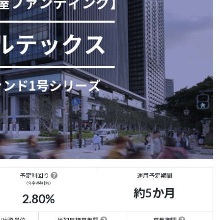
予定利回り
運用予定期間
（年率/税引前）
約5か月
2.80%