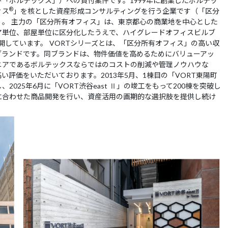
「ボルテックス」）への貸付案件です。1999年に創業したボルテッ
®
ィス
」を核とした資産形成コンサルティングを行う企業です（「区分
）。 主力の「区分所有オフィス」は、東京都心の商業地を中心とした
ア単位、部屋単位に区分化したうえで、ハイグレードオフィスビルブ
開しています。 VORTシリーズとは、「区分所有オフィス」の高い収
ブランドです。同ブランドは、物件価値を高めるためにバリューアッ
ニアであるボルテックスならではのコストの削減や管理ノウハウな
評価をいただいております。2013年5月、1棟目の「VORT東陽町
025年6月に「VORT渋谷east Ⅱ」の竣工をもって200棟を突破し
に合わせた商品開発を行い、資産活用の画期的な選択肢を提供し続け