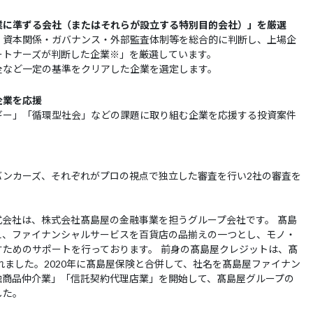
業に準ずる会社（またはそれらが設立する特別目的会社）」を厳選
・資本関係・ガバナンス・外部監査体制等を総合的に判断し、上場企
ートナーズが判断した企業※」を厳選しています。
全など一定の基準をクリアした企業を選定します。
企業を応援
ギー」「循環型社会」などの課題に取り組む企業を応援する投資案件
バンカーズ、それぞれがプロの視点で独立した審査を行い2社の審査を
。
会社は、株式会社髙島屋の金融事業を担うグループ会社です。 髙島
え、ファイナンシャルサービスを百貨店の品揃えの一つとし、モノ・
ためのサポートを行っております。 前身の髙島屋クレジットは、髙
れました。2020年に髙島屋保険と合併して、社名を髙島屋ファイナン
融商品仲介業」「信託契約代理店業」を開始して、髙島屋グループの
した。