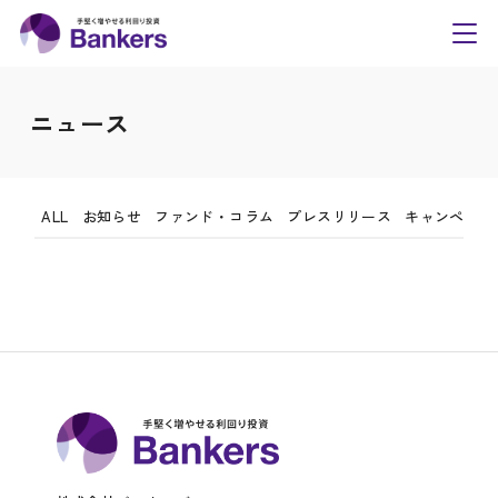
内
Bankers(バンカーズ
手数料・リスク等の広告記載事項
容
toggl
電磁的方法による書面交付に関する承諾書
navig
を
営業活動等において取得した個人情報の取扱い方針につ
ス
ニュース
いて
キ
ッ
プ
ALL
お知らせ
ファンド・コラム
プレスリリース
キャンペーン