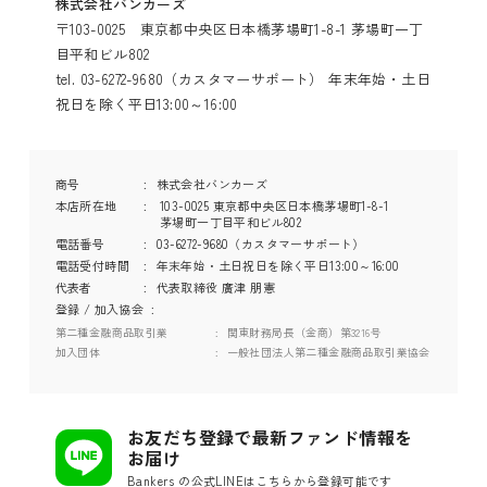
株式会社バンカーズ
〒103-0025 東京都中央区日本橋茅場町1-8-1 茅場町一丁
目平和ビル802
tel. 03-6272-9680（カスタマーサポート） 年末年始・土日
祝日を除く平日13:00～16:00
商号
株式会社バンカーズ
本店所在地
103-0025 東京都中央区日本橋茅場町1-8-1
茅場町一丁目平和ビル802
電話番号
03-6272-9680（カスタマーサポート）
電話受付時間
年末年始・土日祝日を除く平日13:00～16:00
代表者
代表取締役 廣津 朋憲
登録 / 加入協会
第二種金融商品取引業
関東財務局長（金商）第3216号
加入団体
一般社団法人第二種金融商品取引業協会
お友だち登録で最新ファンド情報を
お届け
Bankers の公式LINEはこちらから登録可能です