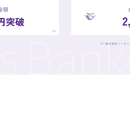
金額
2
円突破
Banke
※2
※1 株式会社バンカ