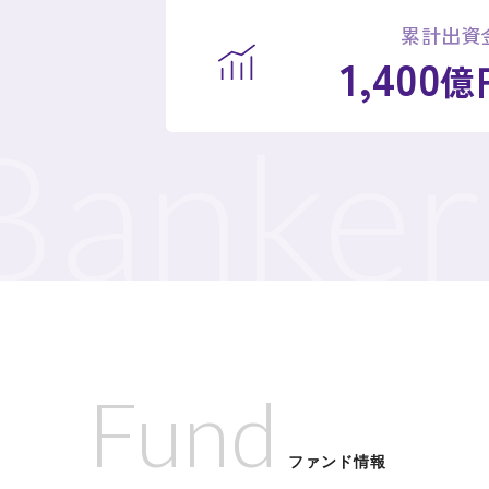
累計出資
1,400
億
ankers
Fund
ファンド情報