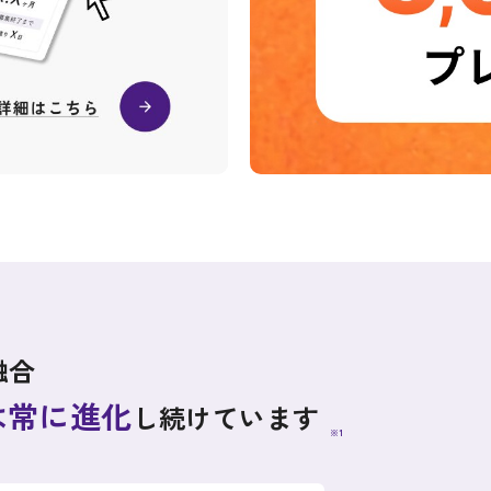
融合
sは常に進化
し続けています
※1