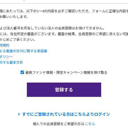
請にあたっては、以下の1～4の内容を必ずご確認いただき、フォームに正確な内容
お願いいたします。
および法人番号を所有していない法人の会員登録はお受けできません。
時には、当社所定の審査がございます。審査の結果、会員登録のご希望に添えない可
かじめご了承ください。
用規約
よる書面の交付に関する承諾書
ポリシー
対する基本方針
最新ファンド情報・限定キャンペーン情報を受け取る
すでにご登録されている方はこちらよりログイン
個人での会員登録をご希望の方は
こちら