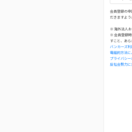
会員登録の申
だきますよう
※ 海外法人
※ 会員登録
すこと、あら
バンカーズ利
電磁的方法に
プライバシー
反社会勢力に