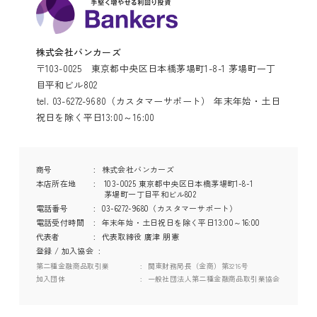
株式会社バンカーズ
〒103-0025 東京都中央区日本橋茅場町1-8-1 茅場町一丁
目平和ビル802
tel. 03-6272-9680（カスタマーサポート） 年末年始・土日
祝日を除く平日13:00～16:00
商号
株式会社バンカーズ
本店所在地
103-0025 東京都中央区日本橋茅場町1-8-1
茅場町一丁目平和ビル802
電話番号
03-6272-9680（カスタマーサポート）
電話受付時間
年末年始・土日祝日を除く平日13:00～16:00
代表者
代表取締役 廣津 朋憲
登録 / 加入協会
第二種金融商品取引業
関東財務局長（金商）第3216号
加入団体
一般社団法人第二種金融商品取引業協会