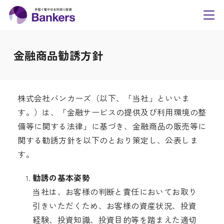
内
Bankers(バンカーズ
容
toggl
navig
を
ス
金融商品勧誘方針
キ
ッ
プ
株式会社バンカーズ（以下、「当社」といいま
す。）は、「金融サービスの提供及び利用環境の整
備等に関する法律」に基づき、金融商品の販売等に
関する勧誘方針を以下のとおり策定し、公表しま
す。
勧誘の基本姿勢
当社は、お客様の判断と責任においてお取り
引きいただくため、お客様の資産状況、投資
経験、投資知識、投資目的等を踏まえた適切