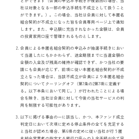
とができます（会員の申込み手続きが複数回の場合、当
社は対象となる一部の申込手続を不成立として扱うこと
ができます。）。この場合、当社は会員に対して本匿名
組合契約が不成立になった旨を会員専用ページ上で通知
します。また、申込額に充当されなかった金額は、会員
の投資家用口座で管理されるものとします。
会員による本匿名組合契約の申込みが抽選手続きにおい
て当選したにもかかわらず、送金期限までに当選金額の
全額の入金及び残高の維持が確認できず、かつ当社の要
請にも会員が応じず、前項に従い本匿名組合契約が不成
立となった場合は、当該不成立が会員により本匿名組合
契約についてクーリングオフ（第7条の2第7項に定義す
る。以下本条において同じ。）が行われたことによる場
合を除き、当社は会員に対して今後の当社サービスの利
用を制限する可能性があります。
以下に掲げる事由の一に該当し、かつ、本ファンド成立
判定日において次項に定める停止条件の全てを充足する
と当社が認めた場合、第6項の定めに従い当社が行う匿
名組合営業者の指定する銀行口座への入金手続が全て完