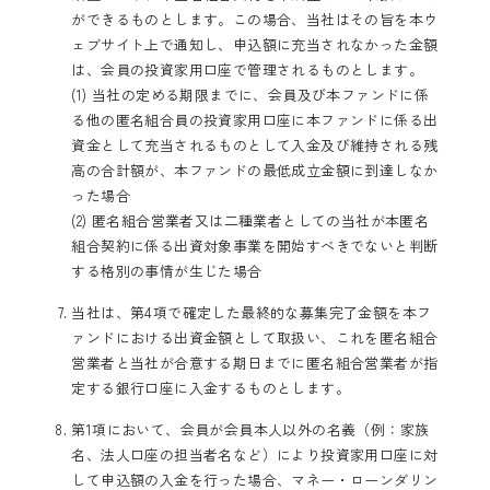
ができるものとします。この場合、当社はその旨を本ウ
ェブサイト上で通知し、申込額に充当されなかった金額
は、会員の投資家用口座で管理されるものとします。
(1) 当社の定める期限までに、会員及び本ファンドに係
る他の匿名組合員の投資家用口座に本ファンドに係る出
資金として充当されるものとして入金及び維持される残
高の合計額が、本ファンドの最低成立金額に到達しなか
った場合
(2) 匿名組合営業者又は二種業者としての当社が本匿名
組合契約に係る出資対象事業を開始すべきでないと判断
する格別の事情が生じた場合
当社は、第4項で確定した最終的な募集完了金額を本フ
ァンドにおける出資金額として取扱い、これを匿名組合
営業者と当社が合意する期日までに匿名組合営業者が指
定する銀行口座に入金するものとします。
第1項において、会員が会員本人以外の名義（例：家族
名、法人口座の担当者名など）により投資家用口座に対
して申込額の入金を行った場合、マネー・ローンダリン