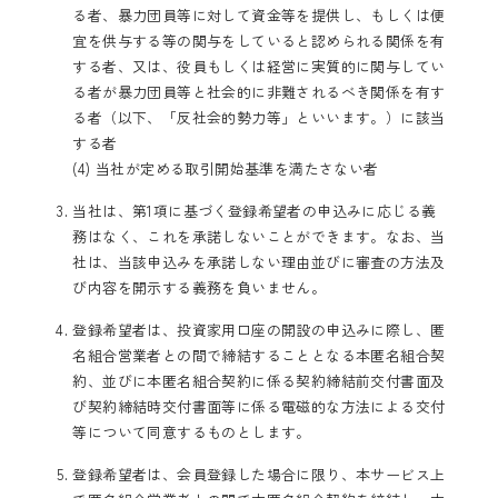
る者、暴力団員等に対して資金等を提供し、もしくは便
宜を供与する等の関与をしていると認められる関係を有
する者、又は、役員もしくは経営に実質的に関与してい
る者が暴力団員等と社会的に非難されるべき関係を有す
る者（以下、「反社会的勢力等」といいます。）に該当
する者
(4) 当社が定める取引開始基準を満たさない者
当社は、第1項に基づく登録希望者の申込みに応じる義
務はなく、これを承諾しないことができます。なお、当
社は、当該申込みを承諾しない理由並びに審査の方法及
び内容を開示する義務を負いません。
登録希望者は、投資家用口座の開設の申込みに際し、匿
名組合営業者との間で締結することとなる本匿名組合契
約、並びに本匿名組合契約に係る契約締結前交付書面及
び契約締結時交付書面等に係る電磁的な方法による交付
等について同意するものとします。
登録希望者は、会員登録した場合に限り、本サービス上