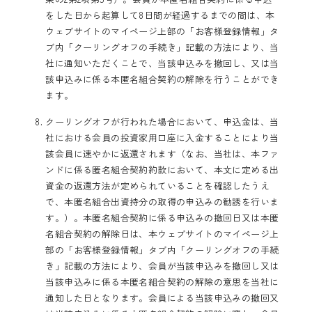
をした日から起算して8日間が経過するまでの間は、本
ウェブサイトのマイページ上部の「お客様登録情報」タ
ブ内「クーリングオフの手続き」記載の方法により、当
社に通知いただくことで、当該申込みを撤回し、又は当
該申込みに係る本匿名組合契約の解除を行うことができ
ます。
クーリングオフが行われた場合において、申込金は、当
社における会員の投資家用口座に入金することにより当
該会員に速やかに返還されます（なお、当社は、本ファ
ンドに係る匿名組合契約約款において、本文に定める出
資金の返還方法が定められていることを確認したうえ
で、本匿名組合出資持分の取得の申込みの勧誘を行いま
す。）。本匿名組合契約に係る申込みの撤回日又は本匿
名組合契約の解除日は、本ウェブサイトのマイページ上
部の「お客様登録情報」タブ内「クーリングオフの手続
き」記載の方法により、会員が当該申込みを撤回し又は
当該申込みに係る本匿名組合契約の解除の意思を当社に
通知した日となります。会員による当該申込みの撤回又