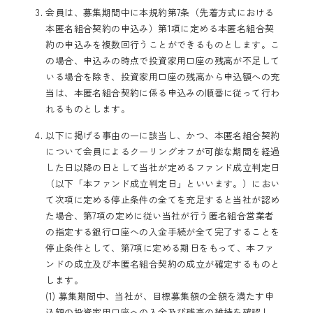
会員は、募集期間中に本規約第7条（先着方式における
本匿名組合契約の申込み）第1項に定める本匿名組合契
約の申込みを複数回行うことができるものとします。こ
の場合、申込みの時点で投資家用口座の残高が不足して
いる場合を除き、投資家用口座の残高から申込額への充
当は、本匿名組合契約に係る申込みの順番に従って行わ
れるものとします。
以下に掲げる事由の一に該当し、かつ、本匿名組合契約
について会員によるクーリングオフが可能な期間を経過
した日以降の日として当社が定めるファンド成立判定日
（以下「本ファンド成立判定日」といいます。）におい
て次項に定める停止条件の全てを充足すると当社が認め
た場合、第7項の定めに従い当社が行う匿名組合営業者
の指定する銀行口座への入金手続が全て完了することを
停止条件として、第7項に定める期日をもって、本ファ
ンドの成立及び本匿名組合契約の成立が確定するものと
します。
(1) 募集期間中、当社が、目標募集額の全額を満たす申
込額の投資家用口座への入金及び残高の維持を確認し、