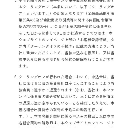
本匿名組合契約は電子申込型電子募集取扱業務等に関す
るクーリングオフ（本条において、以下「クーリングオ
フ」といいます。）の対象となります（金融商品取引法
第35条の3及び金融商品取引業等に関する内閣府令第70
条の2第2項第5号）。会員が本匿名組合契約に係る申込
をした日から起算して8日間が経過するまでの間は、本
ウェブサイトのマイページ上部の「お客様登録情報」タ
ブ内「クーリングオフの手続き」記載の方法により、当
社に通知いただくことで、当該申込みを撤回し、又は当
該申込みに係る本匿名組合契約の解除を行うことができ
ます。
クーリングオフが行われた場合において、申込金は、当
社における会員の投資家用口座に入金することにより当
該会員に速やかに返還されます（なお、当社は、本ファ
ンドに係る匿名組合契約において、本文に定める出資金
の返還方法が定められていることを確認したうえで、本
匿名組合出資持分の取得の申込みの勧誘を行いま
す。）。本匿名組合契約に係る申込みの撤回日又は本匿
名組合契約の解除日は、本ウェブサイトのマイページ上