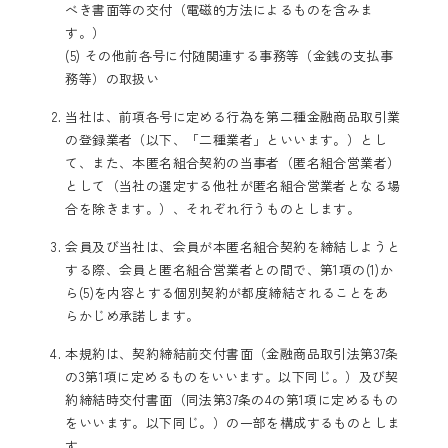
べき書面等の交付（電磁的方法によるものを含みま
す。）
(5) その他前各号に付随関連する事務等（金銭の支払事
務等）の取扱い
当社は、前項各号に定める行為を第二種金融商品取引業
の登録業者（以下、「二種業者」といいます。）とし
て、また、本匿名組合契約の当事者（匿名組合営業者）
として（当社の選定する他社が匿名組合営業者となる場
合を除きます。）、それぞれ行うものとします。
会員及び当社は、会員が本匿名組合契約を締結しようと
する際、会員と匿名組合営業者との間で、第1項の(1)か
ら(5)を内容とする個別契約が都度締結されることをあ
らかじめ承諾します。
本規約は、契約締結前交付書面（金融商品取引法第37条
の3第1項に定めるものをいいます。以下同じ。）及び契
約締結時交付書面（同法第37条の4の第1項に定めるもの
をいいます。以下同じ。）の一部を構成するものとしま
す。