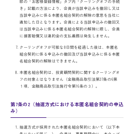
部の「お客様登録情報」タブ内「クーリングオフの手続
き」記載の方法により、会員が当該申込みを撤回し又は
当該申込みに係る本匿名組合契約の解除の意思を当社に
通知した日となります。会員による当該申込みの撤回又
は当該申込みに係る本匿名組合契約の解除に際し、会員
に損害賠償又は違約金の支払義務は発生しません。
クーリングオフが可能な8日間を経過した後は、本匿名
組合契約に係る申込みの撤回及び当該申込みに係る本匿
名組合契約の解除はできません。
本匿名組合契約は、投資顧問契約に関するクーリングオ
フの対象とはなりません（金融商品取引法第37条の6第
１項、金融商品取引法施行令第16条の３）。
第7条の2（抽選方式における本匿名組合契約の申込
み）
抽選方式が採用された本匿名組合契約において（以下本
条において同じ。）、会員は、募集期間中に、本ウェブ