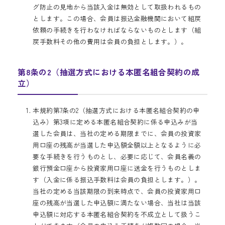
グ防止の見地から当該入金は無効として取扱われるもの
とします。この場合、会員は振込金融機関において組戻
依頼の手続きを行わなければならないものとします（組
戻手数料その他の費用は会員の負担とします。）。
第8条の2（抽選方式における本匿名組合契約の成
立）
本規約第7条の2（抽選方式における本匿名組合契約の申
込み）第3項に定める本匿名組合契約に係る申込みが当
選した会員は、当社の定める期限までに、会員の投資家
用口座の残高が当選した申込額全額以上となるように必
要な手続きを行うものとし、必要に応じて、会員名義の
銀行預金口座から投資家用口座に送金を行うものとしま
す（入金に係る振込手数料は会員の負担とします。）。
当社の定める当該期限の到来時点で、会員の投資家用口
座の残高が当選した申込額に満たない場合、当社は当該
申込額に対応する本匿名組合契約を不成立として扱うこ