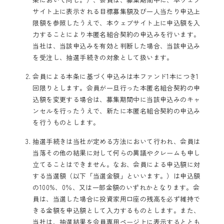
サイト上に表示される目標募集額及び一人当たり申込上
限額を参照したうえで、本ウェブサイト上に申込額を入
力することにより本匿名組合契約の申込みを行います。
当社は、当該申込みを有効と判断した場合、当該申込み
を受注し、抽選手続きの対象として扱います。
会員による本条に基づく申込みは本ファンド1本につき1
回限りとします。会員が一旦行った本匿名組合契約の申
込額を変更する場合は、募集期間中に当該申込みのキャ
ンセルを行ったうえで、新たに本匿名組合契約の申込み
を行うものとします。
抽選手続きは当社が定める方法において行われ、会員は
当落その他の結果に対して何らの異議やクレームも申し
立てることはできません。なお、会員による申込額に対
する当選額（以下「当選金額」といいます。）は申込額
の100%、0％、又は一部金額のいずれかとなります。会
員は、当選した場合に投資家用口座の残高を必ず維持で
きる金額を申込額として入力するものとします。また、
当社は、抽選結果を会員専用ページ上に表示するととも