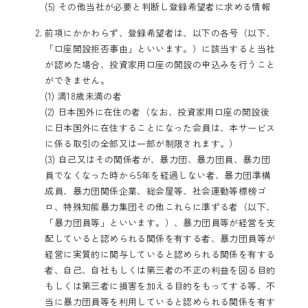
(5) その他当社が必要と判断し登録希望者に求める情報
前項にかかわらず、登録希望者は、以下の各号（以下、
「口座開設拒否事由」といいます。）に該当すると当社
が認めた場合、投資家用口座の開設の申込みを行うこと
ができません。
(1) 満18歳未満の者
(2) 日本国外に在住の者（なお、投資家用口座の開設後
に日本国外に在住することになった会員は、本サービス
に係る取引の全部又は一部が制限されます。）
(3) 自己又はその関係者が、暴力団、暴力団員、暴力団
員でなくなった時から5年を経過しない者、暴力団準構
成員、暴力団関係企業、総会屋等、社会運動等標榜ゴ
ロ、特殊知能暴力集団その他これらに準ずる者（以下、
「暴力団員等」といいます。）、暴力団員等が経営を支
配していると認められる関係を有する者、暴力団員等が
経営に実質的に関与していると認められる関係を有する
者、自己、自社もしくは第三者の不正の利益を図る目的
もしくは第三者に損害を加える目的をもってする等、不
当に暴力団員等を利用していると認められる関係を有す