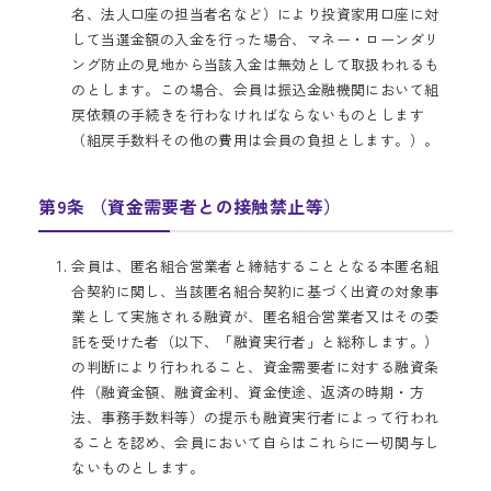
名、法人口座の担当者名など）により投資家用口座に対
して当選金額の入金を行った場合、マネー・ローンダリ
ング防止の見地から当該入金は無効として取扱われるも
のとします。この場合、会員は振込金融機関において組
戻依頼の手続きを行わなければならないものとします
（組戻手数料その他の費用は会員の負担とします。）。
第9条 （資金需要者との接触禁止等）
会員は、匿名組合営業者と締結することとなる本匿名組
合契約に関し、当該匿名組合契約に基づく出資の対象事
業として実施される融資が、匿名組合営業者又はその委
託を受けた者（以下、「融資実行者」と総称します。）
の判断により行われること、資金需要者に対する融資条
件（融資金額、融資金利、資金使途、返済の時期・方
法、事務手数料等）の提示も融資実行者によって行われ
ることを認め、会員において自らはこれらに一切関与し
ないものとします。