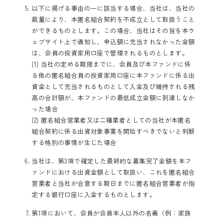
以下に掲げる事由の一に該当する場合、当社は、当社の
裁量により、本匿名組合契約を不成立として取扱うこと
ができるものとします。この場合、当社はその旨を本ウ
ェブサイト上で通知し、申込額に充当されなかった金額
は、会員の投資家用口座で管理されるものとします。
(1) 当社の定める期限までに、会員及び本ファンドに係
る他の匿名組合員の投資家用口座に本ファンドに係る出
資金として充当されるものとして入金及び維持される残
高の合計額が、本ファンドの最低成立金額に到達しなか
った場合
(2) 匿名組合営業者又は二種業者としての当社が本匿名
組合契約に係る出資対象事業を開始すべきでないと判断
する格別の事情が生じた場合
当社は、第3項で確定した最終的な募集完了金額を本フ
ァンドにおける出資金額として取扱い、これを匿名組合
営業者と当社が合意する期日までに匿名組合営業者が指
定する銀行口座に入金するものとします。
第1項において、会員が会員本人以外の名義（例：家族