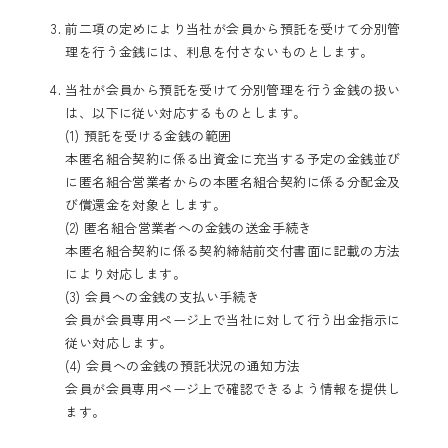
前二項の定めにより当社が会員から預託を受けて分別管
理を行う金銭には、利息を付さないものとします。
当社が会員から預託を受けて分別管理を行う金銭の扱い
は、以下に従い対応するものとします。
(1) 預託を受ける金銭の範囲
本匿名組合契約に係る出資金に充当する予定の金銭並び
に匿名組合営業者からの本匿名組合契約に係る分配金及
び償還金を対象とします。
(2) 匿名組合営業者への金銭の送金手続き
本匿名組合契約に係る契約締結前交付書面に記載の方法
により対応します。
(3) 会員への金銭の支払い手続き
会員が会員専用ページ上で当社に対して行う出金指示に
従い対応します。
(4) 会員への金銭の預託状況の通知方法
会員が会員専用ページ上で確認できるよう情報を提供し
ます。