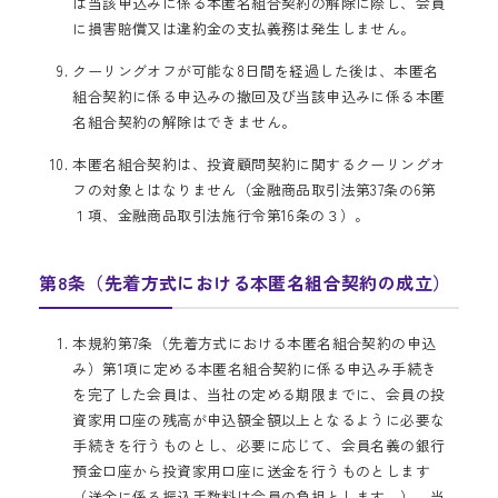
は当該申込みに係る本匿名組合契約の解除に際し、会員
に損害賠償又は違約金の支払義務は発生しません。
クーリングオフが可能な8日間を経過した後は、本匿名
組合契約に係る申込みの撤回及び当該申込みに係る本匿
名組合契約の解除はできません。
本匿名組合契約は、投資顧問契約に関するクーリングオ
フの対象とはなりません（金融商品取引法第37条の6第
１項、金融商品取引法施行令第16条の３）。
第8条（先着方式における本匿名組合契約の成立）
本規約第7条（先着方式における本匿名組合契約の申込
み）第1項に定める本匿名組合契約に係る申込み手続き
を完了した会員は、当社の定める期限までに、会員の投
資家用口座の残高が申込額全額以上となるように必要な
手続きを行うものとし、必要に応じて、会員名義の銀行
預金口座から投資家用口座に送金を行うものとします
（送金に係る振込手数料は会員の負担とします。）。当