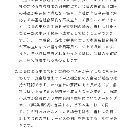
社の定める当該期限の到来時点で、会員の投資家用口座
の残高が申込額に満たない場合、当社は当該申込額に対
応する本匿名組合契約を不成立として扱うことができま
す（会員の申込み手続きが複数回の場合、当社は対象と
なる一部の申込手続を不成立として扱うことができま
す。）。この場合、当社は会員に対して本匿名組合契約
が不成立になった旨を会員専用ページ上で通知します。
また、申込額に充当されなかった金額は、会員の投資家
用口座で管理されるものとします。
会員による本匿名組合契約の申込みが完了したにもかか
わらず、送金期限までに申込額全額の入金及び残高の維
持が確認できず、かつ当社の要請にも会員が応じず、前
項に従い本匿名組合契約が不成立となった場合は、当該
不成立が会員により本匿名組合契約についてクーリング
オフ（第7条第5項に定義する。以下本条において同
じ。）が行われたことによる場合を除き、当社は会員に
対して今後の当社サービスの利用を制限する可能性があ
ります。