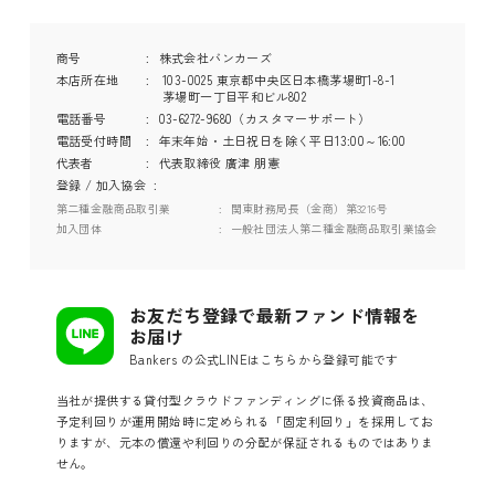
商号
株式会社バンカーズ
本店所在地
103-0025 東京都中央区日本橋茅場町1-8-1
茅場町一丁目平和ビル802
電話番号
03-6272-9680（カスタマーサポート）
電話受付時間
年末年始・土日祝日を除く平日13:00～16:00
代表者
代表取締役 廣津 朋憲
登録 / 加入協会
第二種金融商品取引業
関東財務局長（金商）第3216号
加入団体
一般社団法人第二種金融商品取引業協会
お友だち登録で最新ファンド情報を
お届け
Bankers の公式LINEはこちらから登録可能です
当社が提供する貸付型クラウドファンディングに係る投資商品は、
予定利回りが運用開始時に定められる「固定利回り」を採用してお
りますが、元本の償還や利回りの分配が保証されるものではありま
せん。