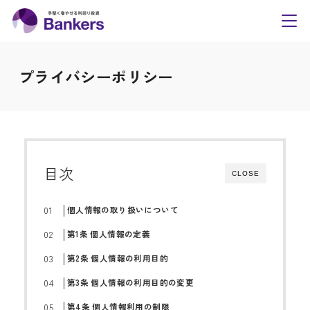
内
Bankers(バンカーズ
容
toggl
navig
を
ス
プライバシーポリシー
キ
ッ
プ
目次
CLOSE
個人情報の取り扱いについて
第1条 個人情報の定義
第2条 個人情報の利用目的
第3条 個人情報の利用目的の変更
第4条 個人情報利用の制限