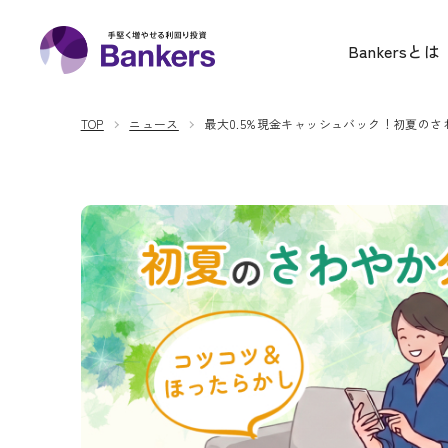
内
Bankers(バンカーズ) | 
容
Bankersとは
を
ス
TOP
ニュース
最大0.5%現金キャッシュバック！初夏の
キ
ッ
プ