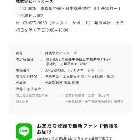
株式会社バンカーズ
〒103-0025 東京都中央区日本橋茅場町1-8-1 茅場町一丁
目平和ビル802
tel. 03-6272-9680（カスタマーサポート） 年末年始・土日
祝日を除く平日13:00～16:00
商号
株式会社バンカーズ
本店所在地
103-0025 東京都中央区日本橋茅場町1-8-1
茅場町一丁目平和ビル802
電話番号
03-6272-9680（カスタマーサポート）
電話受付時間
年末年始・土日祝日を除く平日13:00～16:00
代表者
代表取締役 廣津 朋憲
登録 / 加入協会
第二種金融商品取引業
関東財務局長（金商）第3216号
加入団体
一般社団法人第二種金融商品取引業協会
お友だち登録で最新ファンド情報を
お届け
Bankers の公式LINEはこちらから登録可能です