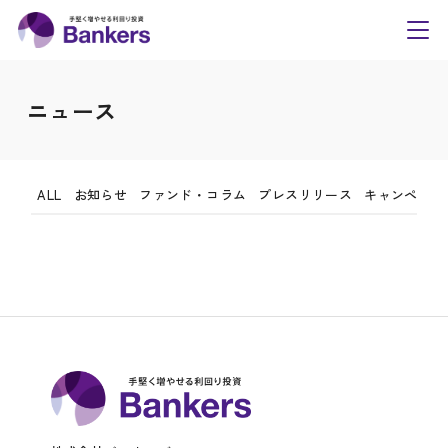
内
Bankers(バンカーズ
手数料・リスク等の広告記載事項
容
toggl
電磁的方法による書面交付に関する承諾書
navig
を
営業活動等において取得した個人情報の取扱い方針につ
ス
ニュース
いて
キ
ッ
プ
ALL
お知らせ
ファンド・コラム
プレスリリース
キャンペーン