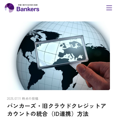
内
Bankers(バンカーズ
容
toggl
navig
を
ス
キ
ッ
プ
2025.07.11 時点の投稿
バンカーズ・旧クラウドクレジットア
カウントの統合（ID連携）方法