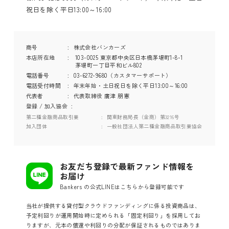
祝日を除く平日13:00～16:00
商号
株式会社バンカーズ
本店所在地
103-0025 東京都中央区日本橋茅場町1-8-1
茅場町一丁目平和ビル802
電話番号
03-6272-9680（カスタマーサポート）
電話受付時間
年末年始・土日祝日を除く平日13:00～16:00
代表者
代表取締役 廣津 朋憲
登録 / 加入協会
第二種金融商品取引業
関東財務局長（金商）第3216号
加入団体
一般社団法人第二種金融商品取引業協会
お友だち登録で最新ファンド情報を
お届け
Bankers の公式LINEはこちらから登録可能です
当社が提供する貸付型クラウドファンディングに係る投資商品は、
予定利回りが運用開始時に定められる「固定利回り」を採用してお
りますが、元本の償還や利回りの分配が保証されるものではありま