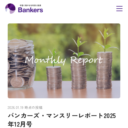
内
Bankers(バンカーズ
容
toggl
navig
を
ス
キ
ッ
プ
2026.01.19 時点の投稿
バンカーズ・マンスリーレポート2025
年12月号