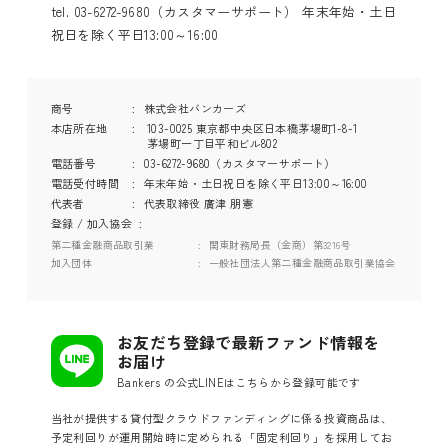
tel. 03-6272-9680（カスタマーサポート） 年末年始・土日
祝日を除く平日13:00～16:00
商号
株式会社バンカーズ
本店所在地
103-0025 東京都中央区日本橋茅場町1-8-1
茅場町一丁目平和ビル802
電話番号
03-6272-9680（カスタマーサポート）
電話受付時間
年末年始・土日祝日を除く平日13:00～16:00
代表者
代表取締役 廣津 朋憲
登録 / 加入協会
第二種金融商品取引業
関東財務局長（金商）第3216号
加入団体
一般社団法人第二種金融商品取引業協会
お友だち登録で最新ファンド情報を
お届け
Bankers の公式LINEはこちらから登録可能です
当社が提供する貸付型クラウドファンディングに係る投資商品は、
予定利回りが運用開始時に定められる「固定利回り」を採用してお