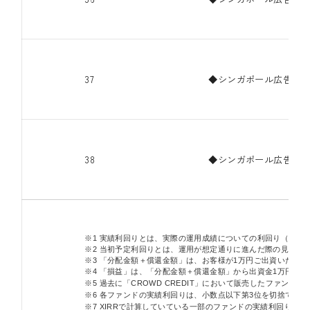
37
◆シンガポール広告代理
38
◆シンガポール広告代理
※1 実績利回りとは、実際の運用成績についての利回り（年率
※2 当初予定利回りとは、運用が想定通りに進んだ際の見込み
※3 「分配金額＋償還金額」は、お客様が1万円ご出資いただ
※4 「損益」は、「分配金額＋償還金額」から出資金1万円を
※5 過去に「CROWD CREDIT」において販売したファン
※6 各ファンドの実績利回りは、小数点以下第3位を切捨てし
※7 XIRRで計算していている一部のファンドの実績利回り