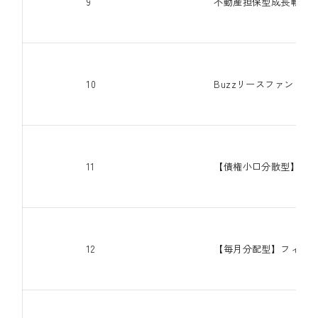
9
不動産担保型成長戦略ファ
10
Buzzリースファンド第2
11
【債権小口分散型】フィ
12
【毎月分配型】フィンテ