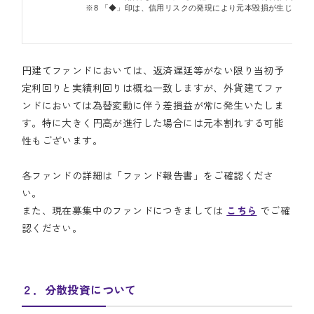
※8 「◆」印は、信用リスクの発現により元本毀損が生じた
円建てファンドにおいては、返済遅延等がない限り当初予
定利回りと実績利回りは概ね一致しますが、外貨建てファ
ンドにおいては為替変動に伴う差損益が常に発生いたしま
す。特に大きく円高が進行した場合には元本割れする可能
性もございます。
各ファンドの詳細は「ファンド報告書」をご確認くださ
い。
また、現在募集中のファンドにつきましては
こちら
でご確
認ください。
２．分散投資について