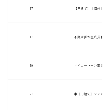
17
【円建て】【海外】短期3
18
不動産担保型成長戦略ファ
19
マイカーローン事業支援
20
◆【円建て】シンガポー