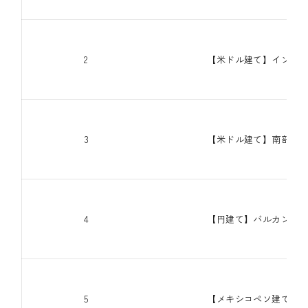
2
【米ドル建て】インドネ
3
【米ドル建て】南部メキ
4
【円建て】バルカン地域
5
【メキシコペソ建て】中