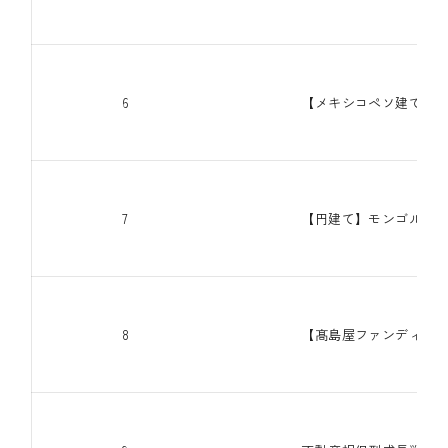
6
【メキシコペソ建て】メ
7
【円建て】モンゴル交通
8
【髙島屋ファンディング