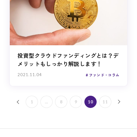
投資型クラウドファンディングとは？デ
メリットもしっかり解説します！
2021.11.04
ファンド・コラム
次へ 
1
…
8
9
10
11
« 前へ