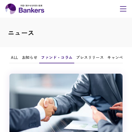
内
Bankers(バンカーズ
容
toggl
navig
を
ス
ニュース
キ
ッ
プ
ALL
お知らせ
ファンド・コラム
プレスリリース
キャンペーン