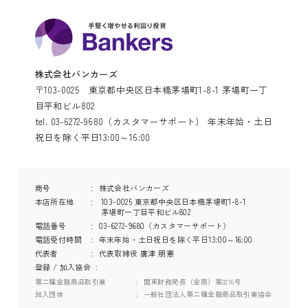
株式会社バンカーズ
〒103-0025 東京都中央区日本橋茅場町1-8-1 茅場町一丁
目平和ビル802
tel. 03-6272-9680（カスタマーサポート） 年末年始・土日
祝日を除く平日13:00～16:00
商号
株式会社バンカーズ
本店所在地
103-0025 東京都中央区日本橋茅場町1-8-1
茅場町一丁目平和ビル802
電話番号
03-6272-9680（カスタマーサポート）
電話受付時間
年末年始・土日祝日を除く平日13:00～16:00
代表者
代表取締役 廣津 朋憲
登録 / 加入協会
第二種金融商品取引業
関東財務局長（金商）第3216号
加入団体
一般社団法人第二種金融商品取引業協会