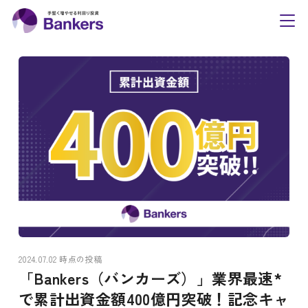
内
Bankers(バンカーズ
容
toggl
navig
を
ス
キ
ッ
プ
2024.07.02 時点の投稿
「Bankers（バンカーズ）」業界最速*
で累計出資金額400億円突破！記念キャ