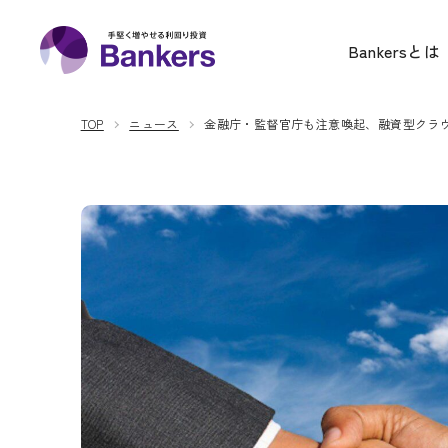
内
Bankers(バンカーズ) | 
容
Bankersとは
を
ス
TOP
ニュース
金融庁・監督官庁も注意喚起、融資型クラ
キ
ッ
プ