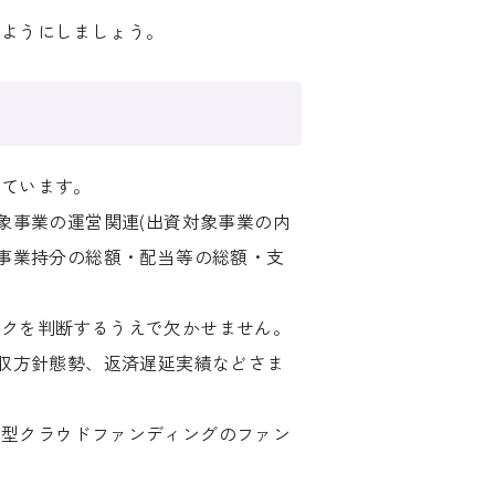
いようにしましょう。
れています。
象事業の運営関連(出資対象事業の内
象事業持分の総額・配当等の総額・支
スクを判断するうえで欠かせません。
回収方針態勢、返済遅延実績などさま
資型クラウドファンディングのファン