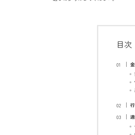
目次
金
行
適