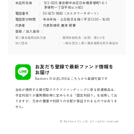
本店所在地
103-0025 東京都中央区日本橋茅場町1-8-1
茅場町一丁目平和ビル802
電話番号
03-6272-9680（カスタマーサポート）
電話受付時間
年末年始・土日祝日を除く平日13:00～16:00
代表者
代表取締役 廣津 朋憲
登録 / 加入協会
第二種金融商品取引業
関東財務局長（金商）第3216号
加入団体
一般社団法人第二種金融商品取引業協会
お友だち登録で最新ファンド情報を
お届け
Bankers の公式LINEはこちらから登録可能です
当社が提供する貸付型クラウドファンディングに係る投資商品は、
予定利回りが運用開始時に定められる「固定利回り」を採用してお
りますが、元本の償還や利回りの分配が保証されるものではありま
せん。
© Bankers Co.,Ltd. all rights reserved