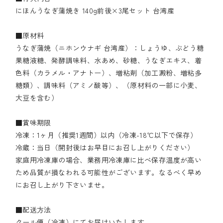
にほんうなぎ蒲焼き 140g前後×3尾セット 台湾産
■原材料
うなぎ蒲焼（ニホンウナギ 台湾産）：しょうゆ、ぶどう糖
果糖液糖、発酵調味料、水あめ、砂糖、うなぎエキス、着
色料（カラメル・アナトー）、増粘剤（加工澱粉、増粘多
糖類）、調味料（アミノ酸等）、（原材料の一部に小麦、
大豆を含む）
■賞味期限
冷凍：1ヶ月（推奨1週間）以内（冷凍-18℃以下で保存）
冷蔵：当日（開封後はお早目にお召し上がりください）
家庭用冷凍庫の場合、業務用冷凍庫に比べ保存温度が高い
ため品質が損なわれる可能性がございます。なるべく早め
にお召し上がり下さいませ。
■配送方法
クール便（冷凍）にてお届けいたします