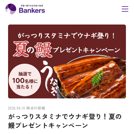
内
Bankers(バンカーズ
容
toggl
navig
を
ス
キ
ッ
プ
2026.06.10 時点の投稿
がっつりスタミナでウナギ登り！夏の
鰻プレゼントキャンペーン