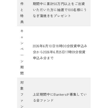
件
期間中に累計50万円以上をご出資
と
いただいた方に抽選で100名様にう
特
なぎ蒲焼きをプレゼント
典
キ
ャ
ン
2026年6月10日18時00分投資申込み
ペ
分から2026年6月25日17時59分投資
ー
申込み分まで
ン
期
間
対
象
フ
上記期間中にBankersが募集してい
ァ
る全ファンド
ン