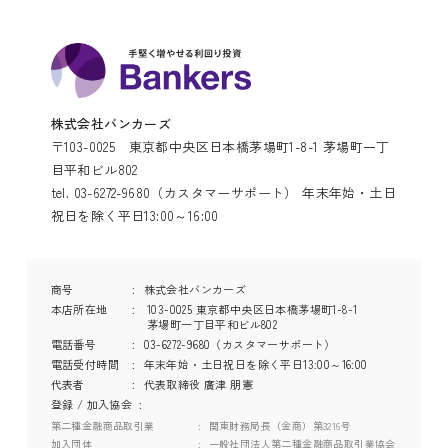
株式会社バンカーズ
〒103-0025 東京都中央区日本橋茅場町1-8-1 茅場町一丁
目平和ビル802
tel. 03-6272-9680（カスタマーサポート） 年末年始・土日
祝日を除く平日13:00～16:00
商号
株式会社バンカーズ
本店所在地
103-0025 東京都中央区日本橋茅場町1-8-1
茅場町一丁目平和ビル802
電話番号
03-6272-9680（カスタマーサポート）
電話受付時間
年末年始・土日祝日を除く平日13:00～16:00
代表者
代表取締役 廣津 朋憲
登録 / 加入協会
第二種金融商品取引業
関東財務局長（金商）第3216号
加入団体
一般社団法人第二種金融商品取引業協会