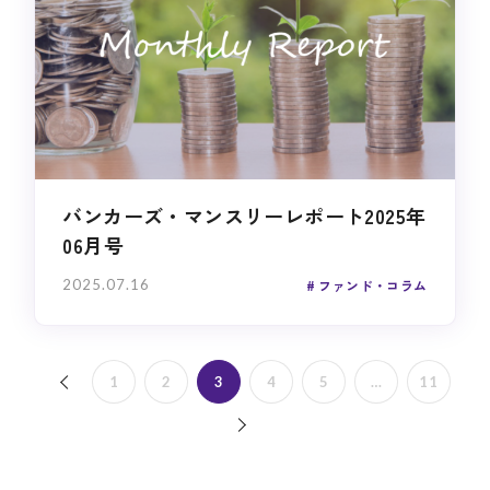
バンカーズ・マンスリーレポート2025年
06月号
2025.07.16
ファンド・コラム
1
2
3
4
5
…
11
« 前へ
次へ »