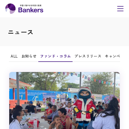
内
Bankers(バンカーズ
容
toggl
navig
を
ス
ニュース
キ
ッ
プ
ALL
お知らせ
ファンド・コラム
プレスリリース
キャンペーン